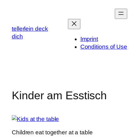
Zum
Inhalt
springen
tellerlein deck
dich
Imprint
Conditions of Use
Kinder am Esstisch
Children eat together at a table